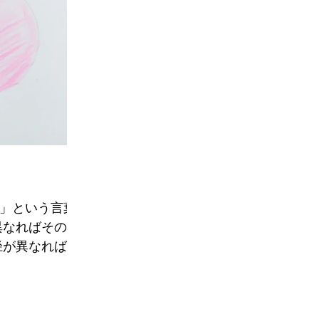
円」という言葉
異なればその同
が異なれば5