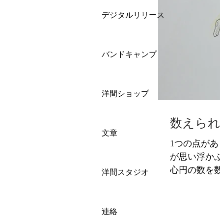
デジタルリリース
バンドキャンプ
洋間ショップ
数えら
文章
1つの点が
が思い浮か
心円の数を
洋間スタジオ
つの円を目視
連絡